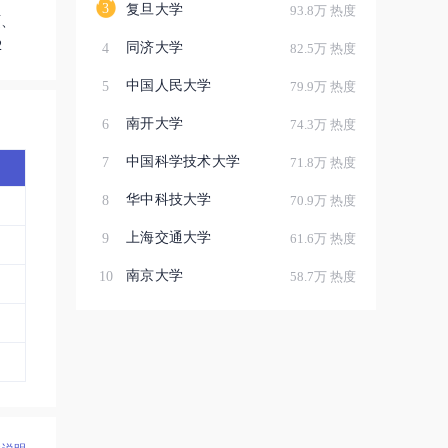
中职
3
复旦大学
93.8万 热度
硕、
人民
2
同济大学
4
82.5万 热度
教学
范
中国人民大学
5
79.9万 热度
民族
南开大学
6
74.3万 热度
委书
书
中国科学技术大学
7
71.8万 热度
社会
计
华中科技大学
8
70.9万 热度
六年
上海交通大学
9
61.6万 热度
南京大学
10
58.7万 热度