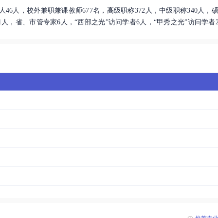
“国家中等职业教育改革发展示范学校建设项目”验收，学院成为高职、
人46人，校外兼职兼课教师677名，高级职称372人，中级职称340人，
我们眼中的中国职业技术教育亮点”年度学校榜首；同年，国家民委与贵州省
模1人，省、市管专家6人，“西部之光”访问学者6人，“甲秀之光”访问学者
民委与地方政府“省部共建”的高职院校。2016年，成为全国职业院校
贵州省首批优质高职院校立项建设单位；获批“首批全国新型职业农民培育示
；入选教育部第二批“全国百所现代学徒制试点高职院校”；获批第五批“全国
等职业院校“国际影响力”50强和 “服务贡献”50强；当选全国高职高专党
席团成员单位和中国职业技术教育学会少数民族职业教育专业委员会秘
0强、“育人成效”50强和“服务贡献”50强；获批国家民委重点实验室、人文
；荣获国家级教学成果奖二等奖三项，成为国家优质高职院校、国家“双高
院校诊改复核。2015、2016、2017、2018、2019、2020，连续
强。