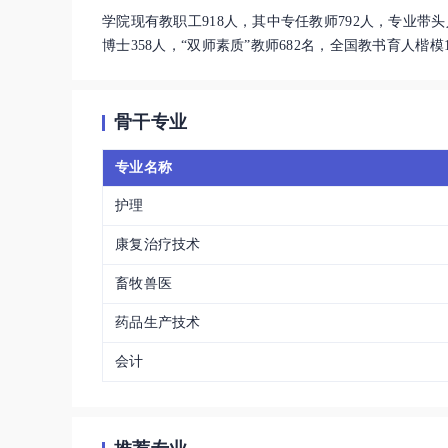
亲切接见；同年，领办的铜仁市中等职业学校顺利通过
学院现有教职工918人，其中专任教师792人，专业带头
国家级双示范院校。2015年，荣登“见证2014——
博士358人，“双师素质”教师682名，全国教书育人楷
政府签署共建铜仁职院协议，学院成为南方唯一一所国家
人。
诊断与改进工作27所试点院校之一。2017年，成为
基地”；荣获“2016高等职业院校国际影响力50强”
骨干专业
团结进步创建示范区（单位）”。2018年，荣获2017高
记论坛副主任委员单位、全国高职高专校长联席会议主
专业名称
处。2019年，荣获2018高等职业院校“国际影响力”5
科学重点研究基地和“一带一路”国别和区域研究中心
护理
划”立项建设单位。2020年，顺利通过全国诊改委全国诊改试点
康复治疗技术
跻身“中国专科(高职高专)院校竞争力排行榜”全国100
畜牧兽医
药品生产技术
会计