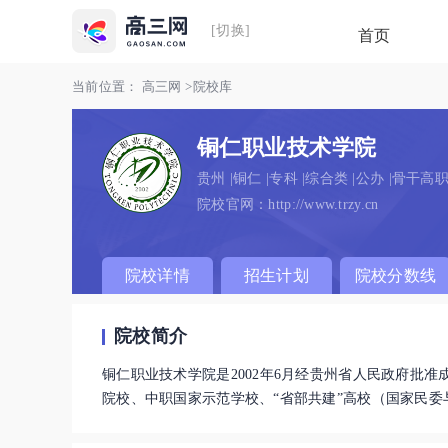
[切换]
首页
当前位置：
高三网
>
院校库
铜仁职业技术学院
贵州
|
铜仁
|
专科
|
综合类
|
公办
|
骨干高职
院校官网：http://www.trzy.cn
院校详情
招生计划
院校分数线
院校简介
铜仁职业技术学院是2002年6月经贵州省人民政府批准
院校、中职国家示范学校、“省部共建”高校（国家民委
学院现有全日制在校学生22471人(其中普通高职生1558
省市自治区以及老挝、印度尼西亚、摩洛哥等20个国家。