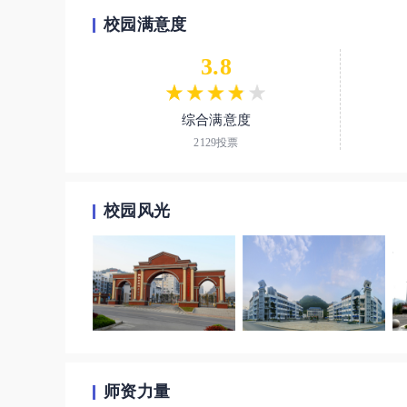
兼课教师677名，高级职称372人，中级职称340人，硕
校园满意度
6人，“西部之光”访问学者6人，“甲秀之光”访问学者
3.8
院、信息工程学院、人文学院、国际教育学院、继续教
级办学分院（校），开设高职招生专业40个，其中国家
重点专业群2个。有国家级优秀教学团队1个、省级优秀
综合满意度
品课程1门、国家资源共享课程1门、省级精品课程和开
2129投票
心、博士后科研工作站、国家民委民族中兽药重点开放
仁）茶叶综合试验站、铜仁市食用菌繁育工程中心等市
NIIT大数据与软件服务外包实训基地等203个实训基
校园风光
企业建立了紧密合作关系，共建产业学院2个。与中南
深度合作，与美国阿兰特国际大学、韩国国立交通大学
立了校际交流与合作关系。 学院坚持“立德树人，以技
扬“团结奋进、求实创新、卓越奉献、敢为人先”的新
通过深内涵、提质量；控规模、优结构；善治理、增效
优质专科为主体，以特色本科为引领，“中—高—本”有
校”称号。2012年，获批全国事业单位法人治理结构改
次通过“国家示范性高等职业院校建设计划”骨干高职
师资力量
职25强。2014年，作为唯一一家高职院校，在全国