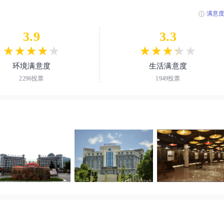
、博士358人，“双师素质”教师682名，全国教书育人楷模1人，省、市管
满意
2人。 学院设有农学院、药学院、医学院、护理学院、工学院、经济与管
3.9
3.3
育学院以及铜仁市中等职业学校、铜仁市技工学校、铜仁工业学校等13
级重点、骨干专业5个、高水平专业群1个，省级重点和骨干专业5个、省
教学团队6个、省级科技创新人才团队1个、省级大师工作室6个，国家级
环境满意度
生活满意度
放课程7门。 学院拥有民族中兽药分离纯化技术国家地方联合工程研究
2296投票
1949投票
实验室等省部级以上高层次科研创新平台20个，拥有国家茶产业体系（
级研发平台6个。有生态农业示范园、药学及药品生产开放性实训基地、
地，其中国家开放实训基地3个。 学院与华为技术有限公司、温氏集团等42
民族大学、大连民族大学、贵州大学、贵州师范大学等10余所国内高校开
、印度尼西亚甘加马达大学、马来西亚沙巴大学等50余所国（境）外高
立业，服务社会”的办学理念，秉承“明德、求真、笃行、自强”的校训，
时代铜职精神，紧贴地方产业发展，培养复合式创新型高素质技术技能人
能；重创新、强贡献，努力建设具有“世界水准、中国特色、铜仁标志”
效贯通的一流职业高等院校。2011年，荣获“全国毕业生就业典型经验高
革试点单位；同年，获批全国首批教育信息化试点单位。2013年，以优秀
院校建设项目验收；同年，在首届《中国职业教育百强》评选中，跻身全
职业教育工作会议上作典型经验交流发言，张景春院长还受到国务院总理李