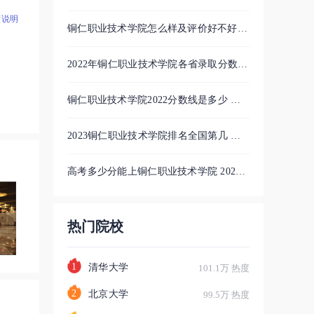
专家
度说明
用
各省录取分数线位次
铜仁职业技术学院怎么样及评价好不好
理学
个二
铜仁职业技术学院口碑如何
2022年铜仁职业技术学院各省录取分数线
级
精
及位次 高考多少分能上
中
铜仁职业技术学院2022分数线是多少 各
铜
省录取最低位次
2023铜仁职业技术学院排名全国第几 最
8家
展
新排位多少名
高考多少分能上铜仁职业技术学院 2021
校建
弘
录取分数线是多少
才，
热门院校
的以
1
清华大学
等
101.1万 热度
国高
2
北京大学
99.5万 热度
克强