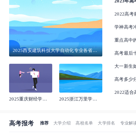
2023年
2022高
学神高考
重点高中
2025西安建筑科技大学自动化专业各省分
高考最后
数线及选科位次 就业前景满意度怎么样
大一新生
高考多少
2022适
2025重庆财经学院
2025浙江万里学院
物业管理专业各省
国际经济与贸易专
分数线及选科位次
业各省分数线及选
就业前景满意度怎
科位次 就业前景满
高考报考
推荐
大学介绍
高校名单
大学排名
专业解
么样
意度怎么样