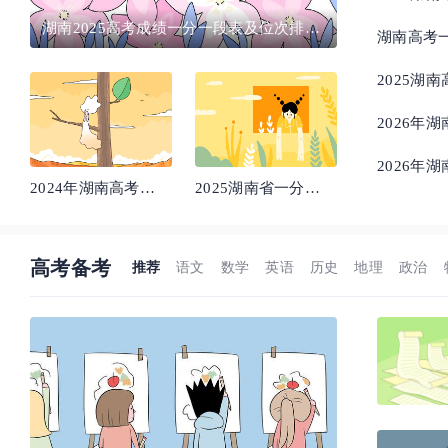
湖南2025高考成绩一分一段表及位次排名
湖南高考一
查询（完整版）
2025湖
2026年
2026年
2024年湖南高考
2025湖南省一分一
985大学录取率及录
段表最新出炉 高考
取人数是多少
成绩分布表
高考备考
推荐
语文
数学
英语
历史
地理
政治