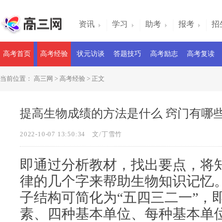
资讯
学习
助考
报考
招
高考首页
高考经验
状元访谈
答题技巧
高考励志
高考复读
当前位置：
高三网
>
高考经验
> 正文
提高生物成绩的方法是什么 窍门有哪
2022-10-07 13:50:34
文/丁雪竹
即通过分析教材，找出要点，将
律的几个字来帮助生物知识记忆。
子结构可简化为“五四三二一”，
素、四种基本单位、每种基本单