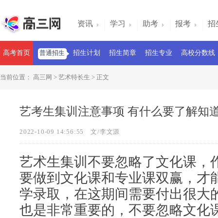
资讯
学习
助考
报考
招
高考首页
普通招生
招生计划
招生简章
招生专业
高校分数线
当前位置：
高三网
>
艺术特长生
> 正文
艺考生集训注意事项 有什么要了解知
2022-10-09 14:56:55
文/李文源
艺术生集训不要忽略了文化课，
要做到文化课和专业课双赢，才
学录取，在这期间需要付出很大
也是非常重要的，不要忽略文化