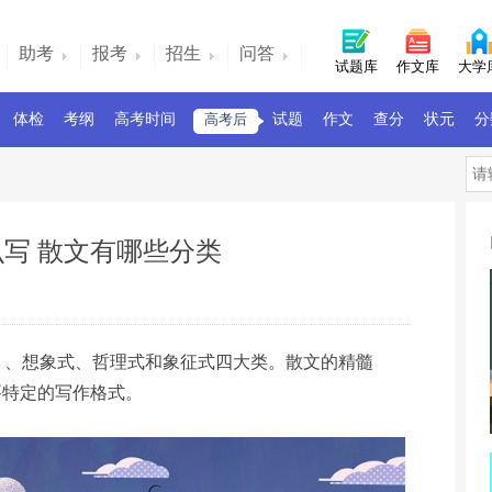
助考
报考
招生
问答
试题库
作文库
大学
体检
考纲
高考时间
高考后
试题
作文
查分
状元
分
写 散文有哪些分类
）、想象式、哲理式和象征式四大类。散文的精髓
要特定的写作格式。