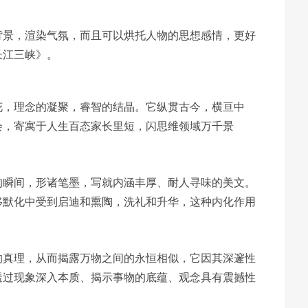
背景，渲染气氛，而且可以烘托人物的思想感情，更好
长江三峡》。
花，理念的凝聚，睿智的结晶。它纵贯古今，横亘中
会，寄寓于人生百态家长里短，闪思维领域万千景
的瞬间，形诸笔墨，写就内涵丰厚、耐人寻味的美文。
移默化中受到启迪和熏陶，洗礼和升华，这种内化作用
的真理，从而揭露万物之间的永恒相似，它因其深邃性
透过现象深入本质、揭示事物的底蕴、观念具有震撼性