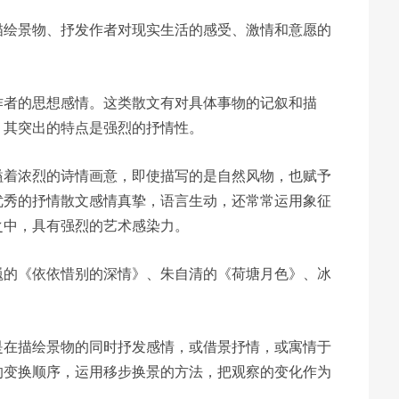
描绘景物、抒发作者对现实生活的感受、激情和意愿的
作者的思想感情。这类散文有对具体事物的记叙和描
，其突出的特点是强烈的抒情性。
溢着浓烈的诗情画意，即使描写的是自然风物，也赋予
优秀的抒情散文感情真挚，语言生动，还常常运用象征
之中，具有强烈的艺术感染力。
巍的《依依惜别的深情》、朱自清的《荷塘月色》、冰
是在描绘景物的同时抒发感情，或借景抒情，或寓情于
的变换顺序，运用移步换景的方法，把观察的变化作为