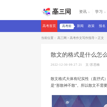
资讯
学习
高考首页
高考前
新闻
政策
报名
当前位置：
高三网
>
高考作文写作指导
> 正文
散文的格式是什么怎么
2022-12-30 09:27:21
文/苏思楠
散文格式大体有纪实性（直抒式
是“形散神不散”。所以散文不需