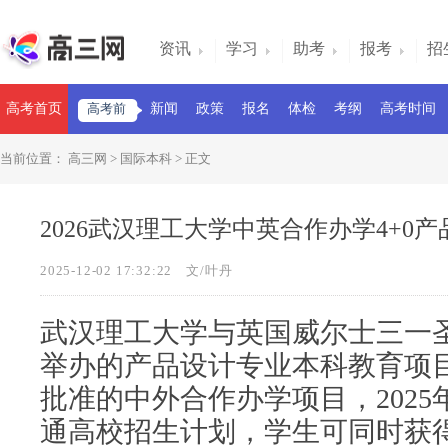
资讯
学习
助考
报考
招
高考首页
高考前
新闻
政策
报名
体检
考纲
高考时间
当前位置：
高三网
>
国际本科
> 正文
2026武汉理工大学中英合作办学4+0
2025-12-02 17:32:22
文/叶丹
武汉理工大学与英国威尔士三一
举办的产品设计专业本科教育项
批准的中外合作办学项目，202
通高校招生计划，学生可同时获