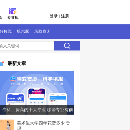
登录
|
注册
库
专业库
分数线
填志愿
录取查询
最新文章
专科工资高的十大专业 哪些专业有前
景
美术生大学四年花费多少 贵
吗