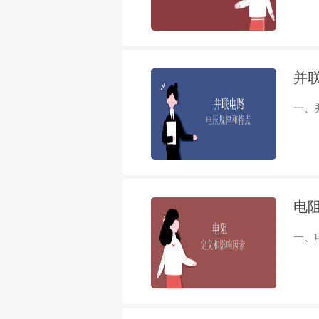
并
一、
电
一、