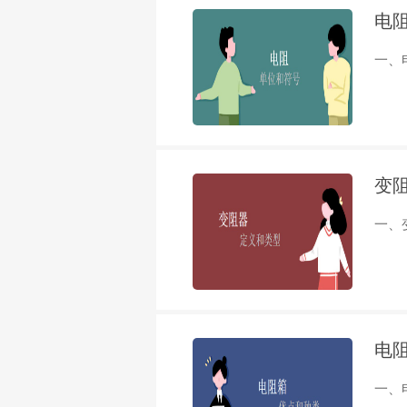
电
一、
变
一、
电
一、