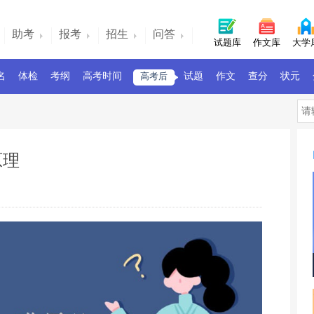
助考
报考
招生
问答
试题库
作文库
大学
名
体检
考纲
高考时间
高考后
试题
作文
查分
状元
原理