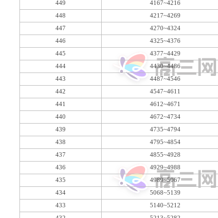
449
4167~4216
448
4217~4269
447
4270~4324
446
4325~4376
445
4377~4429
444
4430~4486
443
4487~4546
442
4547~4611
441
4612~4671
440
4672~4734
439
4735~4794
438
4795~4854
437
4855~4928
436
4929~4988
435
4989~5067
434
5068~5139
433
5140~5212
432
5213~5282