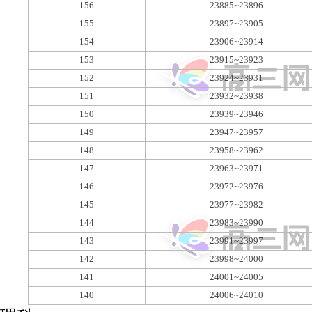
156
23885~23896
155
23897~23905
154
23906~23914
153
23915~23923
152
23924~23931
151
23932~23938
150
23939~23946
149
23947~23957
148
23958~23962
147
23963~23971
146
23972~23976
145
23977~23982
144
23983~23990
143
23991~23997
142
23998~24000
141
24001~24005
140
24006~24010