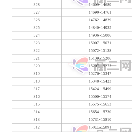
328
14609~14689
327
14690~14761
326
14762~14839
325
14840~14935
324
14936~15006
323
15007~15071
322
15072~15138
321
15139~15206
320
15207~15275
319
15276~15347
318
15348~15423
317
15424~15499
316
15500~15574
315
15575~15653
314
15654~15730
313
15731~15810
312
15811~15891