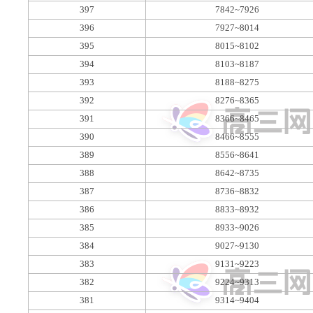
397
7842~7926
396
7927~8014
395
8015~8102
394
8103~8187
393
8188~8275
392
8276~8365
391
8366~8465
390
8466~8555
389
8556~8641
388
8642~8735
387
8736~8832
386
8833~8932
385
8933~9026
384
9027~9130
383
9131~9223
382
9224~9313
381
9314~9404