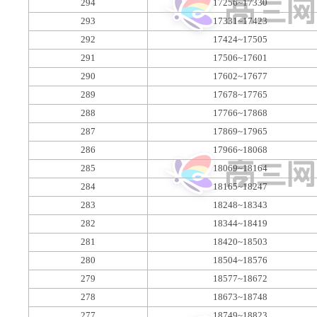
294
17256~17330
293
17331~17423
292
17424~17505
291
17506~17601
290
17602~17677
289
17678~17765
288
17766~17868
287
17869~17965
286
17966~18068
285
18069~18164
284
18165~18247
283
18248~18343
282
18344~18419
281
18420~18503
280
18504~18576
279
18577~18672
278
18673~18748
277
18749~18823