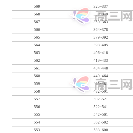
569
325~337
568
338~349
567
350~363
566
364~378
565
379~392
564
393~405
563
406~418
562
419~433
561
434~448
560
449~464
559
465~481
558
482~501
557
502~521
556
522~541
555
542~561
554
562~582
553
583~600