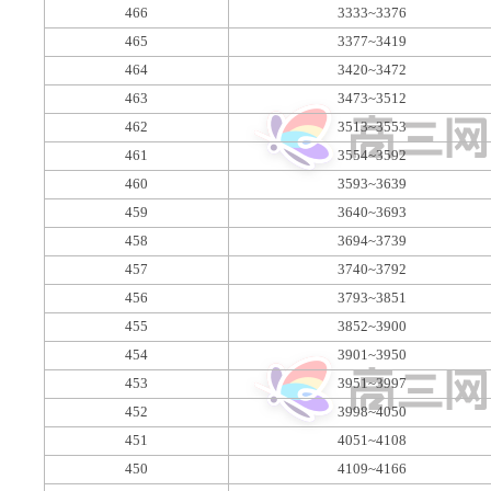
466
3333~3376
465
3377~3419
464
3420~3472
463
3473~3512
462
3513~3553
461
3554~3592
460
3593~3639
459
3640~3693
458
3694~3739
457
3740~3792
456
3793~3851
455
3852~3900
454
3901~3950
453
3951~3997
452
3998~4050
451
4051~4108
450
4109~4166