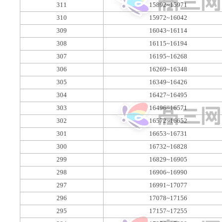
311
15892~15971
310
15972~16042
309
16043~16114
308
16115~16194
307
16195~16268
306
16269~16348
305
16349~16426
304
16427~16495
303
16496~16571
302
16572~16652
301
16653~16731
300
16732~16828
299
16829~16905
298
16906~16990
297
16991~17077
296
17078~17156
295
17157~17255