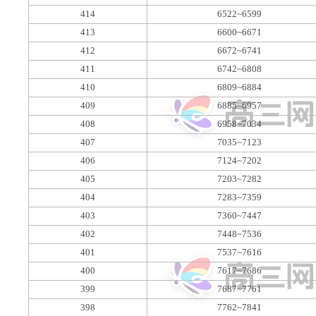
414
6522~6599
413
6600~6671
412
6672~6741
411
6742~6808
410
6809~6884
409
6885~6957
408
6958~7034
407
7035~7123
406
7124~7202
405
7203~7282
404
7283~7359
403
7360~7447
402
7448~7536
401
7537~7616
400
7617~7686
399
7687~7761
398
7762~7841