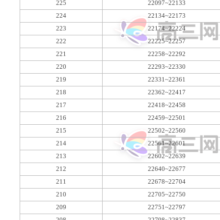
225
22097~22133
224
22134~22173
223
22174~22224
222
22225~22257
221
22258~22292
220
22293~22330
219
22331~22361
218
22362~22417
217
22418~22458
216
22459~22501
215
22502~22560
214
22561~22601
213
22602~22639
212
22640~22677
211
22678~22704
210
22705~22750
209
22751~22797
208
22798~22837