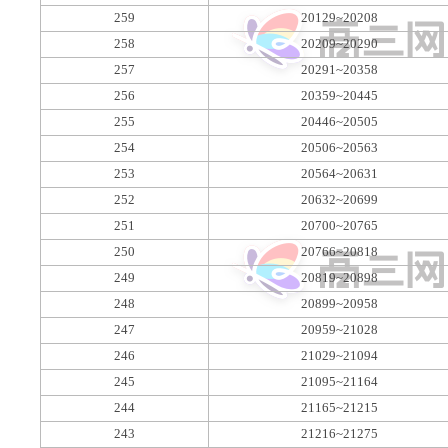
259
20129~20208
258
20209~20290
257
20291~20358
256
20359~20445
255
20446~20505
254
20506~20563
253
20564~20631
252
20632~20699
251
20700~20765
250
20766~20818
249
20819~20898
248
20899~20958
247
20959~21028
246
21029~21094
245
21095~21164
244
21165~21215
243
21216~21275