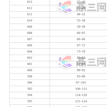
613
35~40
612
41~48
611
49~52
610
53~58
609
59~59
608
60~65
607
66~66
606
67~72
604
73~78
603
79~82
601
83~88
600
89~92
599
93~96
596
97~105
595
106~113
594
114~120
593
121~124