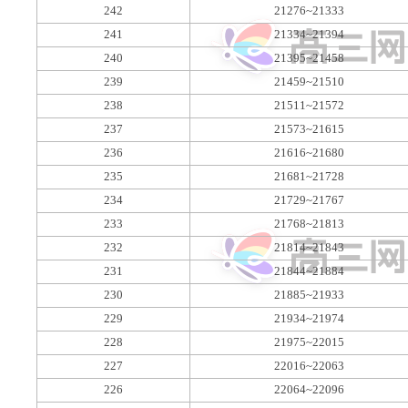
242
21276~21333
241
21334~21394
240
21395~21458
239
21459~21510
238
21511~21572
237
21573~21615
236
21616~21680
235
21681~21728
234
21729~21767
233
21768~21813
232
21814~21843
231
21844~21884
230
21885~21933
229
21934~21974
228
21975~22015
227
22016~22063
226
22064~22096