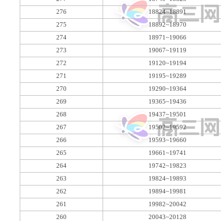
276
18824~18891
275
18892~18970
274
18971~19066
273
19067~19119
272
19120~19194
271
19195~19289
270
19290~19364
269
19365~19436
268
19437~19501
267
19502~19592
266
19593~19660
265
19661~19741
264
19742~19823
263
19824~19893
262
19894~19981
261
19982~20042
260
20043~20128