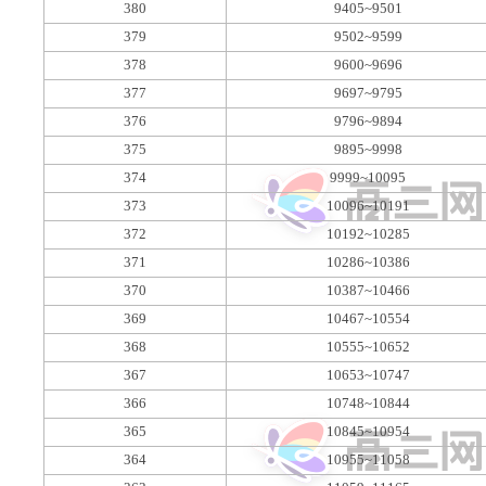
380
9405~9501
379
9502~9599
378
9600~9696
377
9697~9795
376
9796~9894
375
9895~9998
374
9999~10095
373
10096~10191
372
10192~10285
371
10286~10386
370
10387~10466
369
10467~10554
368
10555~10652
367
10653~10747
366
10748~10844
365
10845~10954
364
10955~11058