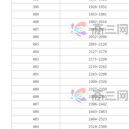
500
1926~1952
499
1953~1981
498
1982~2018
497
2019~2051
496
2052~2090
495
2091~2126
494
2127~2170
493
2171~2209
492
2210~2262
491
2263~2299
490
2300~2326
489
2327~2359
488
2360~2395
487
2396~2442
486
2443~2483
485
2484~2523
484
2524~2560