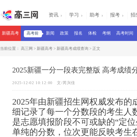
资讯
学习
助考
报考
招
新疆高考
高考前
新闻
政策
报名
体检
考纲
高考时间
当前位置：
高三网
>
新疆高考
>
新疆高考成绩查询
> 正文
2025新疆一分一段表完整版 高考成绩
2025-12-02 10:12:00
文/芮兴佳
2025年由新疆招生网权威发布
细记录了每一个分数段的考生人
是志愿填报阶段不可或缺的“定位
单纯的分数，位次更能反映考生