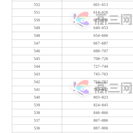
552
601~613
551
614~626
550
627~639
549
640~653
548
654~666
547
667~687
546
688~707
545
708~726
544
727~744
543
745~763
542
764~782
541
783~802
540
803~823
539
824~845
538
846~866
537
867~886
536
887~906