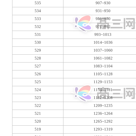
535
907~930
534
931~950
533
951~970
532
971~992
531
993~1013
530
1014~1036
529
1037~1060
528
1061~1082
527
1083~1104
526
1105~1128
525
1129~1153
524
1154~1181
523
1182~1208
522
1209~1235
521
1236~1264
520
1265~1292
519
1293~1319