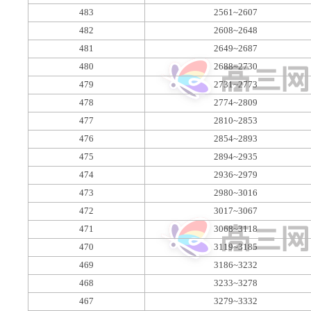
483
2561~2607
482
2608~2648
481
2649~2687
480
2688~2730
479
2731~2773
478
2774~2809
477
2810~2853
476
2854~2893
475
2894~2935
474
2936~2979
473
2980~3016
472
3017~3067
471
3068~3118
470
3119~3185
469
3186~3232
468
3233~3278
467
3279~3332