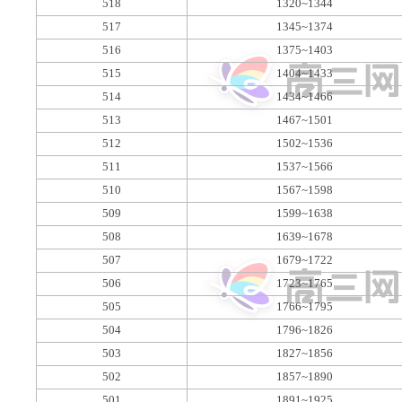
518
1320~1344
517
1345~1374
516
1375~1403
515
1404~1433
514
1434~1466
513
1467~1501
512
1502~1536
511
1537~1566
510
1567~1598
509
1599~1638
508
1639~1678
507
1679~1722
506
1723~1765
505
1766~1795
504
1796~1826
503
1827~1856
502
1857~1890
501
1891~1925