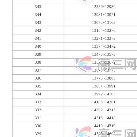
345
12886~12980
344
12981~13071
343
13072~13163
342
13164~13270
341
13271~13373
340
13374~13472
339
13473~13573
338
13574~13672
337
13673~13775
336
13776~13883
335
13884~13991
334
13992~14105
333
14106~14201
332
14202~14315
331
14316~14418
330
14419~14519
329
14520~14608