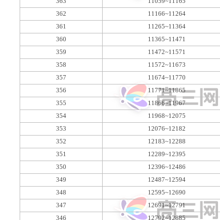
363
11059~11165
362
11166~11264
361
11265~11364
360
11365~11471
359
11472~11571
358
11572~11673
357
11674~11770
356
11771~11865
355
11866~11967
354
11968~12075
353
12076~12182
352
12183~12288
351
12289~12395
350
12396~12486
349
12487~12594
348
12595~12690
347
12691~12791
346
12792~12885