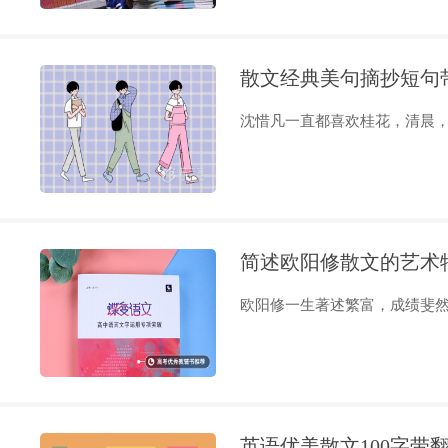
散文经典美句摘抄短句
沈惜凡一直都喜欢桂花，清晨，午
简述欧阳修散文的艺术
欧阳修一生著述繁富，成绩斐然。
英语优美散文100字带